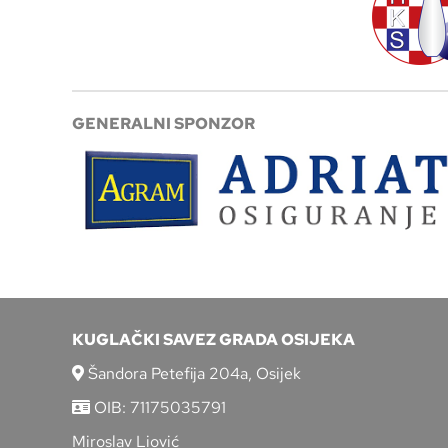
GENERALNI SPONZOR
KUGLAČKI SAVEZ GRADA OSIJEKA
Šandora Petefija 204a, Osijek
OIB: 71175035791
Miroslav Liović