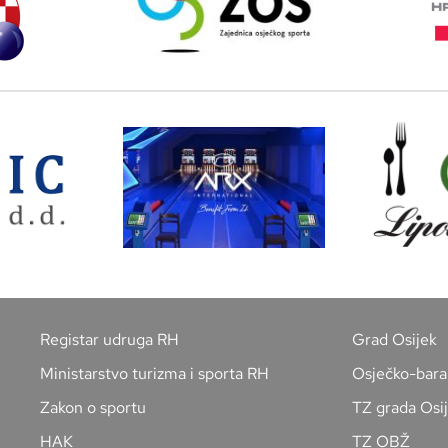
Registar udruga RH
Grad Osijek
Ministarstvo turizma i sporta RH
Osječko-bara
Zakon o sportu
TZ grada Osi
HAK
TZ OBŽ