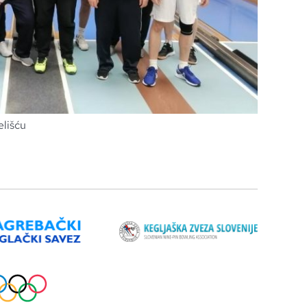
elišću