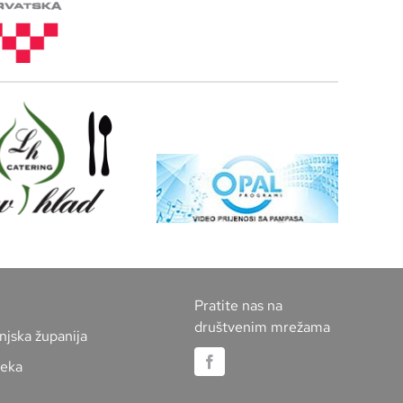
Pratite nas na
društvenim mrežama
njska županija
jeka