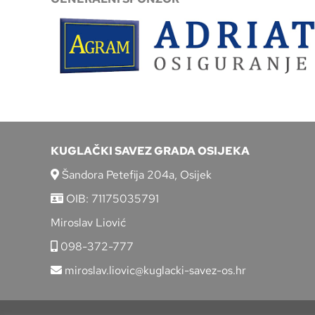
KUGLAČKI SAVEZ GRADA OSIJEKA
Šandora Petefija 204a, Osijek
OIB: 71175035791
Miroslav Liović
098-372-777
miroslav.liovic@kuglacki-savez-os.hr