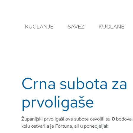
Skip
to
content
KUGLANJE
SAVEZ
KUGLANE
Crna subota za
prvoligaše
Županijski prvoligaši ove subote osvojili su
0
bodova.
kolu ostvarila je Fortuna, ali u ponedjeljak.