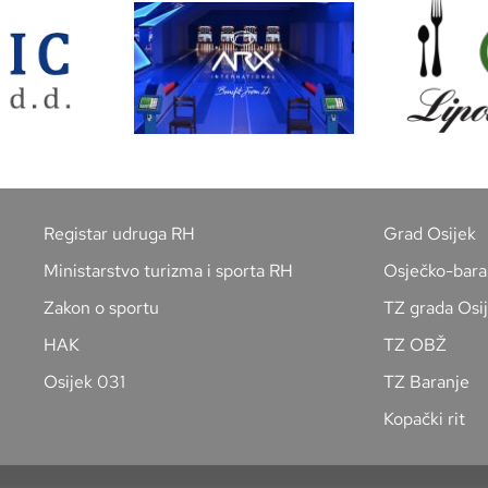
Registar udruga RH
Grad Osijek
Ministarstvo turizma i sporta RH
Osječko-bara
Zakon o sportu
TZ grada Osi
HAK
TZ OBŽ
Osijek 031
TZ Baranje
Kopački rit