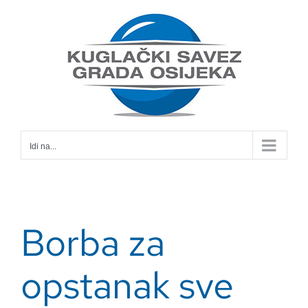
Skip
to
content
Idi na...
Borba za
opstanak sve