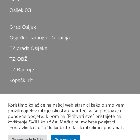
Osijek 031
Grad Osijek
Osječko-baranjska županija
TZ grada Osijeka
TZ OBŽ
TZ Baranje
Kopački rit
Pratite nas na društvenim mrežama
Koristimo kolačiće na našoj web stranici kako bismo vam
pružili najrelevantnije iskustvo pamteći vaše postavke i
ponovne posjete. Klikom na "Prihvati sve" pristajete na
korištenje SVIH kolačića. Međutim, možete posjetiti
"Postavke kolačića" kako biste dali kontrolirani pristanak.
Zaštita osobnih podataka
Postavke kolačića
Prihvati sve