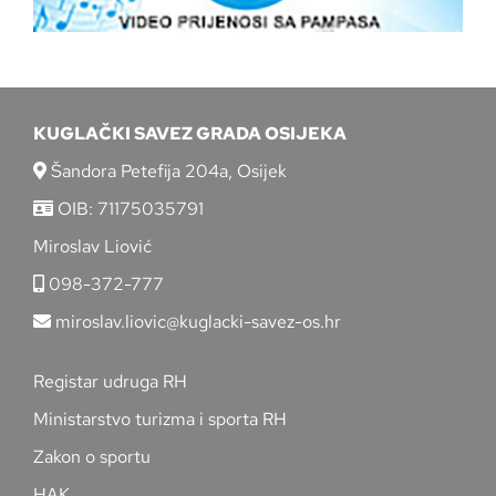
KUGLAČKI SAVEZ GRADA OSIJEKA
Šandora Petefija 204a, Osijek
OIB: 71175035791
Miroslav Liović
098-372-777
miroslav.liovic@kuglacki-savez-os.hr
Registar udruga RH
Ministarstvo turizma i sporta RH
Zakon o sportu
HAK