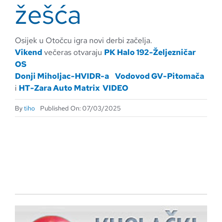
žešća
Osijek u Otočcu igra novi derbi začelja.
Vikend
večeras otvaraju
PK Halo 192-Željezničar
OS
Donji Miholjac-HVIDR-a
Vodovod GV-Pitomača
i
HT-Zara Auto Matrix
VIDEO
By
tiho
Published On: 07/03/2025