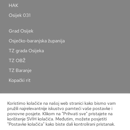
HAK
Osijek 031
Grad Osijek
Osječko-baranjska županija
TZ grada Osijeka
TZ OBŽ
TZ Baranje
Kopački rit
Pratite nas na društvenim mrežama
Koristimo kolačiće na našoj web stranici kako bismo vam
pružili najrelevantnije iskustvo pamteći vaše postavke i
ponovne posjete. Klikom na "Prihvati sve" pristajete na
korištenje SVIH kolačića. Međutim, možete posjetiti
"Postavke kolačića" kako biste dali kontrolirani pristanak.
Zaštita osobnih podataka