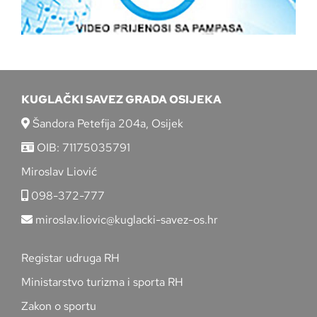
KUGLAČKI SAVEZ GRADA OSIJEKA
Šandora Petefija 204a, Osijek
OIB: 71175035791
Miroslav Liović
098-372-777
miroslav.liovic@kuglacki-savez-os.hr
Registar udruga RH
Ministarstvo turizma i sporta RH
Zakon o sportu