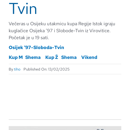
Tvin
Večeras u Osijeku utakmicu kupa Regije Istok igraju
kuglačice Osijeka ’97 i Slobode-Tvin iz Virovitice.
Početak je u 19 sati.
Osijek ’97-Sloboda-Tvin
Kup M
Shema
Kup Ž
Shema
Vikend
By
tiho
Published On: 13/02/2025