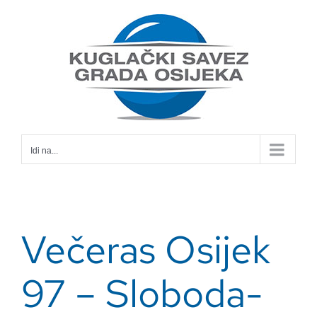
Skip
to
content
Idi na...
Večeras Osijek
97 – Sloboda-