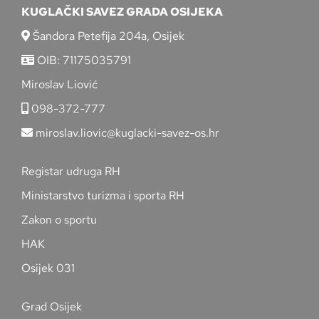
KUGLAČKI SAVEZ GRADA OSIJEKA
Šandora Petefija 204a, Osijek
OIB: 71175035791
Miroslav Liović
098-372-777
miroslav.liovic@kuglacki-savez-os.hr
Registar udruga RH
Ministarstvo turizma i sporta RH
Zakon o sportu
HAK
Osijek 031
Grad Osijek