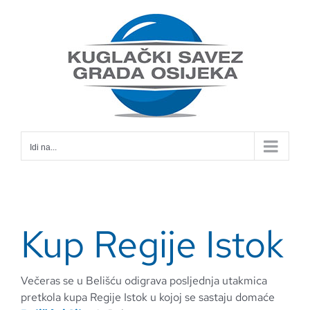
Skip
to
content
Idi na...
Kup Regije Istok
Večeras se u Belišću odigrava posljednja utakmica
pretkola kupa Regije Istok u kojoj se sastaju domaće