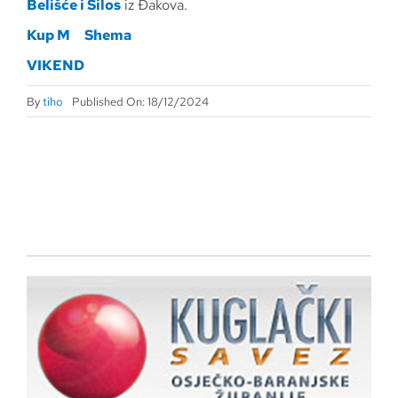
Belišće i Silos
iz Đakova.
Kup M
Shema
VIKEND
By
tiho
Published On: 18/12/2024