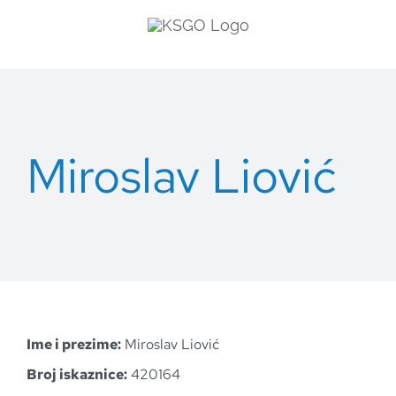
Skip
to
content
Miroslav Liović
Ime i prezime:
Miroslav Liović
Broj iskaznice:
420164