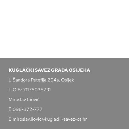
KUGLAČKI SAVEZ GRADA OSIJEKA
Šandora Petefija 204a, Osijek
OIB: 71175035791
Miroslav Liović
098-372-777
miroslav.liovic@kuglacki-savez-os.hr