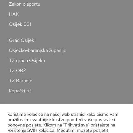
Zakon o sportu
HAK
Osijek 031
Grad Osijek
Osječko-baranjska županija
TZ grada Osijeka
TZ OBŽ
TZ Baranje
Kopački rit
Pratite nas na društvenim mrežama
Koristimo kolačiće na našoj web stranici kako bismo vam
pružili najrelevantnije iskustvo pamteći vaše postavke i
ponovne posjete. Klikom na "Prihvati sve" pristajete na
korištenje SVIH kolačića. Međutim, možete posjetiti