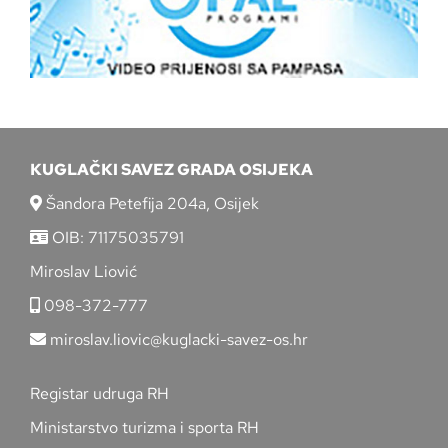
KUGLAČKI SAVEZ GRADA OSIJEKA
Šandora Petefija 204a, Osijek
OIB: 71175035791
Miroslav Liović
098-372-777
miroslav.liovic@kuglacki-savez-os.hr
Registar udruga RH
Ministarstvo turizma i sporta RH